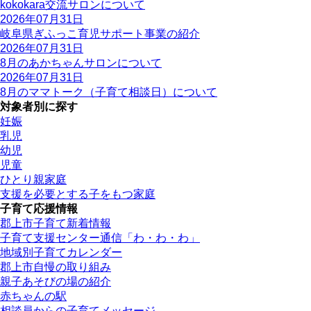
kokokara交流サロンについて
2026年07月31日
岐阜県ぎふっこ育児サポート事業の紹介
2026年07月31日
8月のあかちゃんサロンについて
2026年07月31日
8月のママトーク（子育て相談日）について
対象者別に探す
妊娠
乳児
幼児
児童
ひとり親家庭
支援を必要とする子をもつ家庭
子育て応援情報
郡上市子育て新着情報
子育て支援センター通信「わ・わ・わ」
地域別子育てカレンダー
郡上市自慢の取り組み
親子あそびの場の紹介
赤ちゃんの駅
相談員からの子育てメッセージ