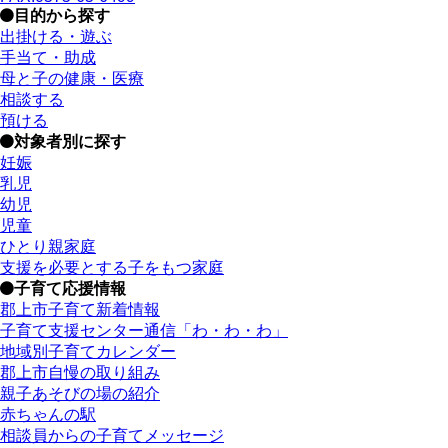
目的から探す
出掛ける・遊ぶ
手当て・助成
母と子の健康・医療
相談する
預ける
対象者別に探す
妊娠
乳児
幼児
児童
ひとり親家庭
支援を必要とする子をもつ家庭
子育て応援情報
郡上市子育て新着情報
子育て支援センター通信「わ・わ・わ」
地域別子育てカレンダー
郡上市自慢の取り組み
親子あそびの場の紹介
赤ちゃんの駅
相談員からの子育てメッセージ