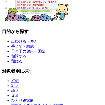
目的から探す
出掛ける・遊ぶ
手当て・助成
母と子の健康・医療
相談する
預ける
対象者別に探す
妊娠
乳児
幼児
児童
ひとり親家庭