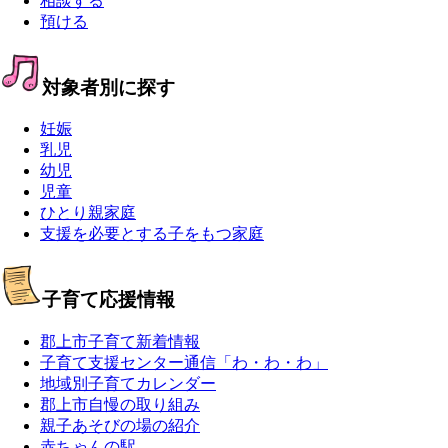
相談する
預ける
対象者別に探す
妊娠
乳児
幼児
児童
ひとり親家庭
支援を必要とする子をもつ家庭
子育て応援情報
郡上市子育て新着情報
子育て支援センター通信「わ・わ・わ」
地域別子育てカレンダー
郡上市自慢の取り組み
親子あそびの場の紹介
赤ちゃんの駅