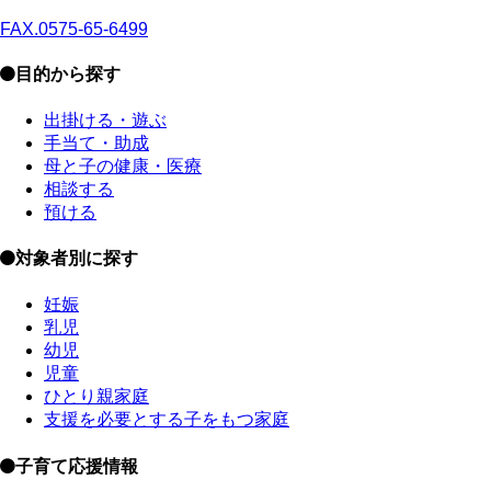
FAX.0575-65-6499
目的から探す
出掛ける・遊ぶ
手当て・助成
母と子の健康・医療
相談する
預ける
対象者別に探す
妊娠
乳児
幼児
児童
ひとり親家庭
支援を必要とする子をもつ家庭
子育て応援情報