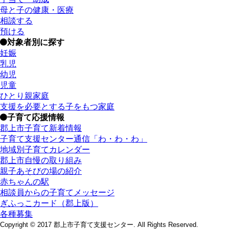
母と子の健康・医療
相談する
預ける
対象者別に探す
妊娠
乳児
幼児
児童
ひとり親家庭
支援を必要とする子をもつ家庭
子育て応援情報
郡上市子育て新着情報
子育て支援センター通信「わ・わ・わ」
地域別子育てカレンダー
郡上市自慢の取り組み
親子あそびの場の紹介
赤ちゃんの駅
相談員からの子育てメッセージ
ぎふっこカード（郡上版）
各種募集
Copyright © 2017 郡上市子育て支援センター. All Rights Reserved.