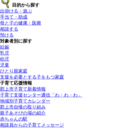
目的から探す
出掛ける・遊ぶ
手当て・助成
母と子の健康・医療
相談する
預ける
対象者別に探す
妊娠
乳児
幼児
児童
ひとり親家庭
支援を必要とする子をもつ家庭
子育て応援情報
郡上市子育て新着情報
子育て支援センター通信「わ・わ・わ」
地域別子育てカレンダー
郡上市自慢の取り組み
親子あそびの場の紹介
赤ちゃんの駅
相談員からの子育てメッセージ