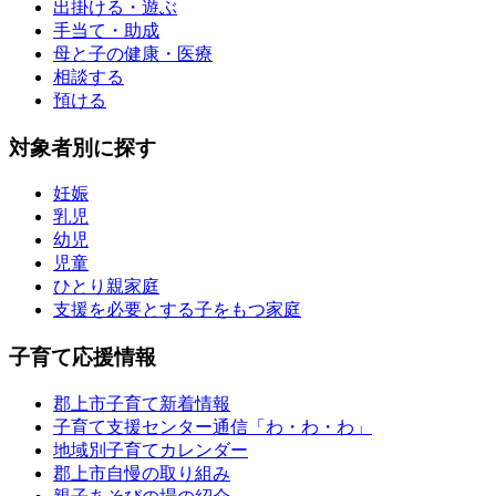
出掛ける・遊ぶ
手当て・助成
母と子の健康・医療
相談する
預ける
対象者別に探す
妊娠
乳児
幼児
児童
ひとり親家庭
支援を必要とする子をもつ家庭
子育て応援情報
郡上市子育て新着情報
子育て支援センター通信「わ・わ・わ」
地域別子育てカレンダー
郡上市自慢の取り組み