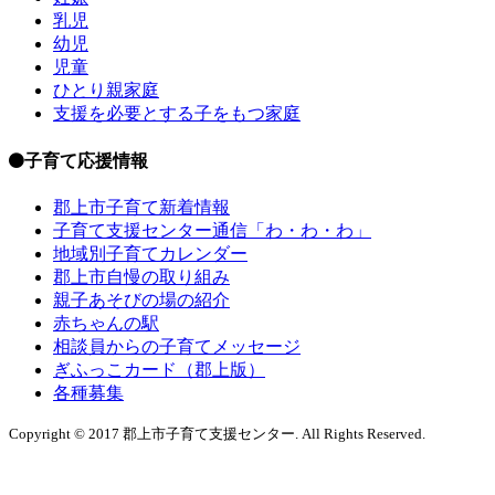
乳児
幼児
児童
ひとり親家庭
支援を必要とする子をもつ家庭
子育て応援情報
郡上市子育て新着情報
子育て支援センター通信「わ・わ・わ」
地域別子育てカレンダー
郡上市自慢の取り組み
親子あそびの場の紹介
赤ちゃんの駅
相談員からの子育てメッセージ
ぎふっこカード（郡上版）
各種募集
Copyright © 2017 郡上市子育て支援センター. All Rights Reserved.