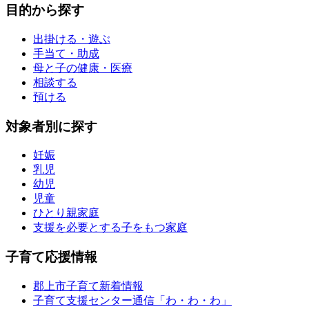
目的から探す
出掛ける・遊ぶ
手当て・助成
母と子の健康・医療
相談する
預ける
対象者別に探す
妊娠
乳児
幼児
児童
ひとり親家庭
支援を必要とする子をもつ家庭
子育て応援情報
郡上市子育て新着情報
子育て支援センター通信「わ・わ・わ」