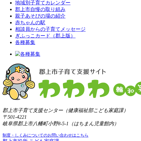
地域別子育てカレンダー
郡上市自慢の取り組み
親子あそびの場の紹介
赤ちゃんの駅
相談員からの子育てメッセージ
ぎふっこカード（郡上版）
各種募集
郡上市子育て支援センター（健康福祉部こども家庭課）
〒501-4221
岐阜県郡上市八幡町小野8-5-1（はちまん児童館内）
制度・しくみについてのお問い合わせはこちら