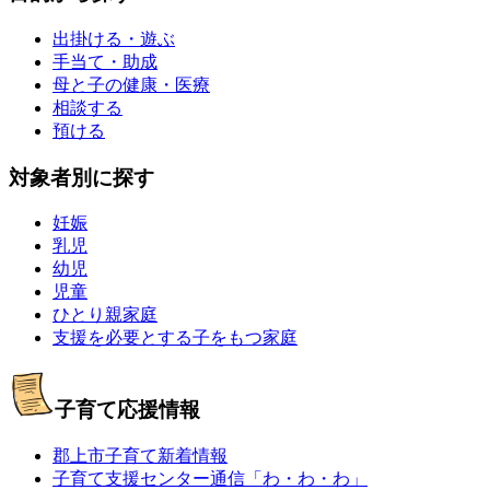
出掛ける・遊ぶ
手当て・助成
母と子の健康・医療
相談する
預ける
対象者別に探す
妊娠
乳児
幼児
児童
ひとり親家庭
支援を必要とする子をもつ家庭
子育て応援情報
郡上市子育て新着情報
子育て支援センター通信「わ・わ・わ」