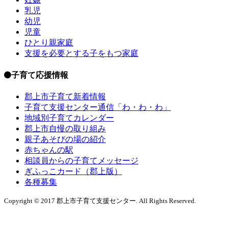
乳児
幼児
児童
ひとり親家庭
支援を必要とする子をもつ家庭
子育て応援情報
郡上市子育て新着情報
子育て支援センター通信「わ・わ・わ」
地域別子育てカレンダー
郡上市自慢の取り組み
親子あそびの場の紹介
赤ちゃんの駅
相談員からの子育てメッセージ
ぎふっこカード（郡上版）
各種募集
Copyright © 2017 郡上市子育て支援センター. All Rights Reserved.