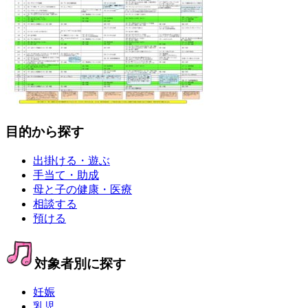
目的から探す
出掛ける・遊ぶ
手当て・助成
母と子の健康・医療
相談する
預ける
対象者別に探す
妊娠
乳児