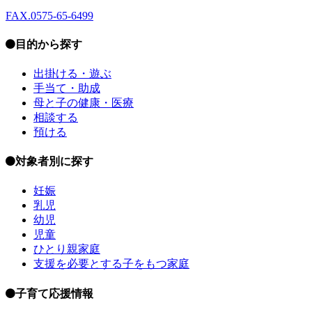
FAX.0575-65-6499
目的から探す
出掛ける・遊ぶ
手当て・助成
母と子の健康・医療
相談する
預ける
対象者別に探す
妊娠
乳児
幼児
児童
ひとり親家庭
支援を必要とする子をもつ家庭
子育て応援情報