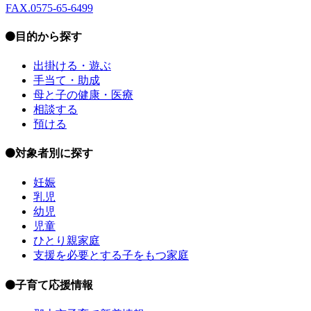
FAX.0575-65-6499
目的から探す
出掛ける・遊ぶ
手当て・助成
母と子の健康・医療
相談する
預ける
対象者別に探す
妊娠
乳児
幼児
児童
ひとり親家庭
支援を必要とする子をもつ家庭
子育て応援情報