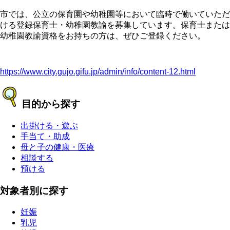
市では、公立の保育園や幼稚園等において臨時で働いていただ
ける登録保育士・幼稚園教諭を募集しています。保育士または
幼稚園教諭資格をお持ちの方は、ぜひご登録ください。
https://www.city.gujo.gifu.jp/admin/info/content-12.html
目的から探す
出掛ける・遊ぶ
手当て・助成
母と子の健康・医療
相談する
預ける
対象者別に探す
妊娠
乳児